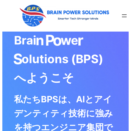
内
容
を
ス
B
r
a
i
n
P
o
w
e
r
キ
ッ
プ
t
s
u
n
i
l
(
o
o
S
B
P
S
)
へ
よ
う
こ
そ
私
た
ち
B
P
S
は
、
A
I
と
ア
イ
デ
ン
テ
ィ
テ
ィ
技
術
に
強
み
を
持
つ
エ
ン
ジ
ニ
ア
集
団
で