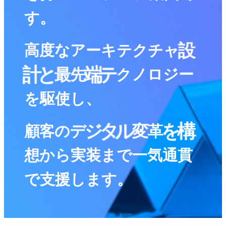
す
。
高
度
な
ア
ー
キ
テ
ク
チ
ャ
設
ジ
ロ
ー
ノ
ク
計
と
最
先
端
テ
使
駆
し
を
、
顧
客
の
デ
ジ
タ
ル
変
革
を
構
実
一
ら
で
装
か
気
想
ま
通
貫
で
支
援
し
ま
す
。