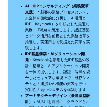
AI・IDPコンサルティング（業務変革
支援）
：
顧客の業務プロセスとシステ
ム全体を俯瞰的に分析し、AI活用と
IDP（Keycloak）を中核とした最適な
業務・IT戦略を策定します。認証基盤
とデータ活用を前提とした業務改革を
推進し、実運用まで見据えた変革を実
現します。
IDP基盤構築・AIソリューション開
発
：
Keycloakを活用したIDP基盤の設
計・構築と、AIアプリケーション開発
を一体で提供します。認証・認可を統
合したセキュアな環境上で、既存シス
テムとの連携やAI機能の実装を行い、
実用性の高いシステムを構築します。
アーキテクチャデザイン（最適基盤設
計）
：
AI活用を前提に、クラウドとオ