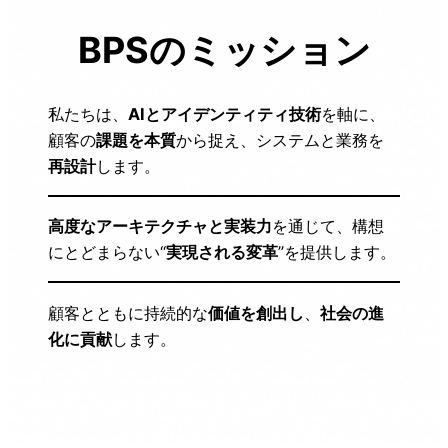
BPSのミッション
私たちは、
AIとアイデンティティ技術
を軸に、
顧客の
課題を本質
から捉え、システムと業務を
再設計
します。
高度なアーキテクチャと実装力
を通じて、構想
にとどまらない“
実現される変革
”を提供します。
顧客とともに持続的な
価値を創出し
、
社会の進
化に貢献
します。